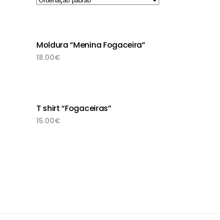
Moldura “Menina Fogaceira”
adicionar
18.00
€
T shirt “Fogaceiras”
adicionar
15.00
€